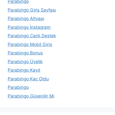
Parabingo
Parabingo Giriş Sayfası
Parabingo Altyapı
Parabingo İnstagram
Parabingo Canlı Destek
Parabingo Mobil Giriş
Parabingo Bonus
Parabingo Üyelik
Parabingo Kayıt
Parabingo Kaç Oldu
Parabingo
Parabingo Güvenilir Mi