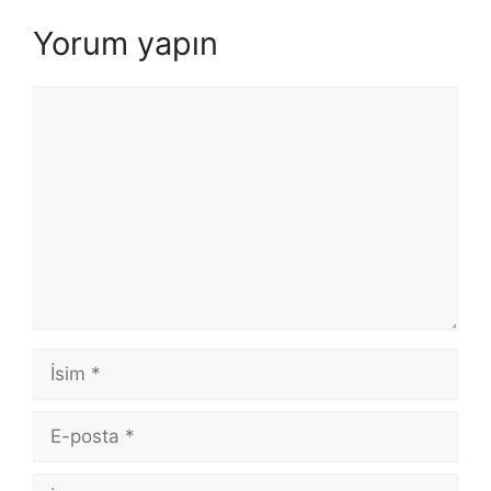
Yorum yapın
Yorum
İsim
E-
posta
İnternet