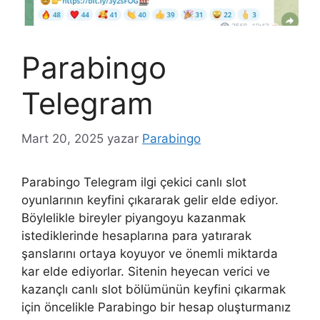
Parabingo
Telegram
Mart 20, 2025
yazar
Parabingo
Parabingo Telegram ilgi çekici canlı slot
oyunlarının keyfini çıkararak gelir elde ediyor.
Böylelikle bireyler piyangoyu kazanmak
istediklerinde hesaplarına para yatırarak
şanslarını ortaya koyuyor ve önemli miktarda
kar elde ediyorlar. Sitenin heyecan verici ve
kazançlı canlı slot bölümünün keyfini çıkarmak
için öncelikle Parabingo bir hesap oluşturmanız