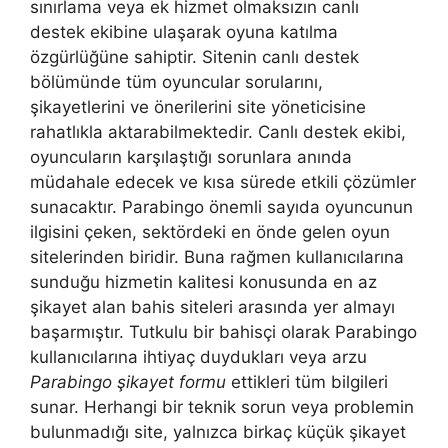
sınırlama veya ek hizmet olmaksızın canlı
destek ekibine ulaşarak oyuna katılma
özgürlüğüne sahiptir. Sitenin canlı destek
bölümünde tüm oyuncular sorularını,
şikayetlerini ve önerilerini site yöneticisine
rahatlıkla aktarabilmektedir. Canlı destek ekibi,
oyuncuların karşılaştığı sorunlara anında
müdahale edecek ve kısa sürede etkili çözümler
sunacaktır. Parabingo önemli sayıda oyuncunun
ilgisini çeken, sektördeki en önde gelen oyun
sitelerinden biridir. Buna rağmen kullanıcılarına
sunduğu hizmetin kalitesi konusunda en az
şikayet alan bahis siteleri arasında yer almayı
başarmıştır. Tutkulu bir bahisçi olarak Parabingo
kullanıcılarına ihtiyaç duydukları veya arzu
Parabingo şikayet formu
ettikleri tüm bilgileri
sunar. Herhangi bir teknik sorun veya problemin
bulunmadığı site, yalnızca birkaç küçük şikayet