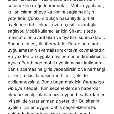
seçenekleri değerlendirmektir. Mobil uygulama,
kullanıcıların siteye katılımını sağlamak için
yeterlidir. Çünkü oldukça başarılıydı. Şirket,
üyelerine dahil olmak üzere çeşitli avantajlar
sağlıyor. Mobil kullanıcılar için Şirket, sitede
mevcut olan avantajları ve fiyatları sunmaktadır.
Bunun gibi çeşitli alternatifler Parabingo mobil
uygulamasının avantajlarını ortaya koymaktadır.
Bu yüzden bu uygulamayı hemen indirebilirsiniz.
Ayrıca Parabingo mobil uygulamasını kullanarak
bahis acentesine giriş yapabilirsiniz ve herhangi
bir erişim kısıtlamasından hiçbir şekilde
etkilenmezsiniz. Bunu başarmak için
Parabingo
vip üye
sitedeki tüm seçeneklerden haberdar
olmanız ve ilgi alanlarınıza uygun fırsatlardan en
iyi şekilde yararlanmanız yeterlidir. Bu sitenin
üyeleri için en uygun bahis seçeneklerini bu
bölümde keşfedebilirsiniz. Yüksek oranda