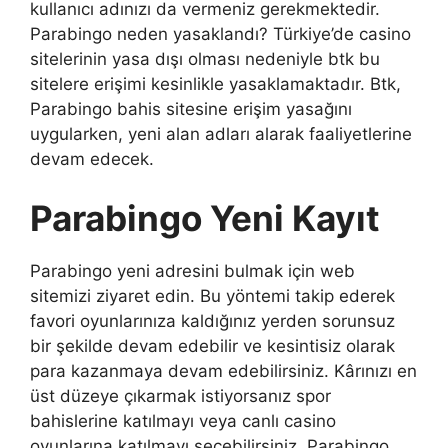
kullanıcı adınızı da vermeniz gerekmektedir.
Parabingo neden yasaklandı? Türkiye’de casino
sitelerinin yasa dışı olması nedeniyle btk bu
sitelere erişimi kesinlikle yasaklamaktadır. Btk,
Parabingo bahis sitesine erişim yasağını
uygularken, yeni alan adları alarak faaliyetlerine
devam edecek.
Parabingo Yeni Kayıt
Parabingo yeni adresini bulmak için web
sitemizi ziyaret edin. Bu yöntemi takip ederek
favori oyunlarınıza kaldığınız yerden sorunsuz
bir şekilde devam edebilir ve kesintisiz olarak
para kazanmaya devam edebilirsiniz. Kârınızı en
üst düzeye çıkarmak istiyorsanız spor
bahislerine katılmayı veya canlı casino
oyunlarına katılmayı seçebilirsiniz. Parabingo