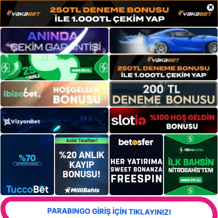
×
PARABINGO GİRİŞ İÇİN TIKLAYINIZ!