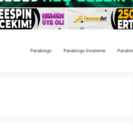
Parabingo
Parabingo İnceleme
Parabin
6