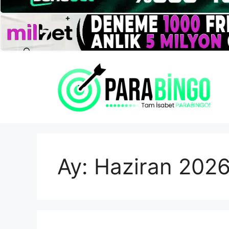
İçeriğe
atla
Ay:
Haziran 202