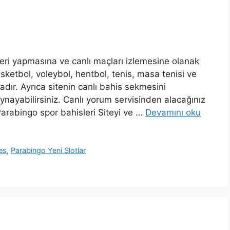
leri yapmasına ve canlı maçları izlemesine olanak
asketbol, voleybol, hentbol, tenis, masa tenisi ve
dır. Ayrıca sitenin canlı bahis sekmesini
nayabilirsiniz. Canlı yorum servisinden alacağınız
Parabingo spor bahisleri Siteyi ve …
Devamını oku
es
,
Parabingo Yeni Slotlar