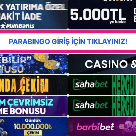
PARABINGO GİRİŞ İÇİN TIKLAYINIZ!