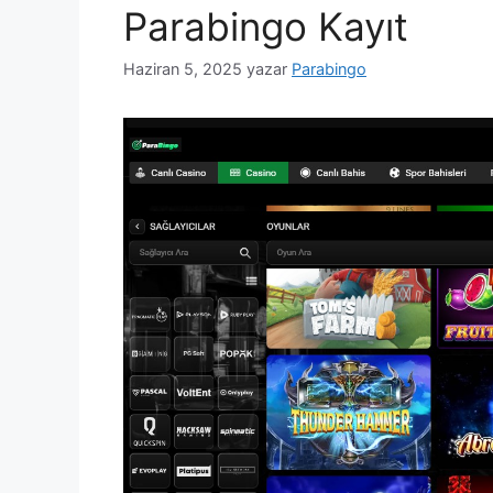
Parabingo Kayıt
Haziran 5, 2025
yazar
Parabingo