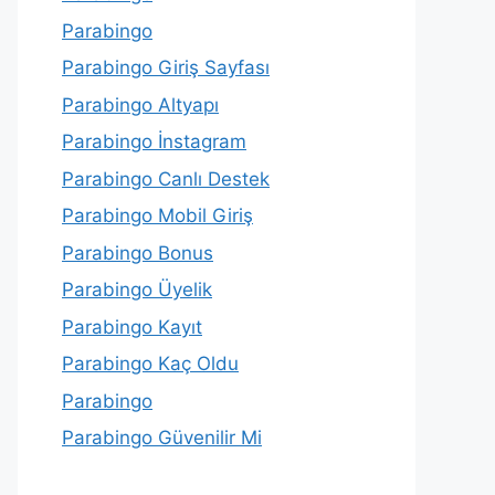
Parabingo
Parabingo Giriş Sayfası
Parabingo Altyapı
Parabingo İnstagram
Parabingo Canlı Destek
Parabingo Mobil Giriş
Parabingo Bonus
Parabingo Üyelik
Parabingo Kayıt
Parabingo Kaç Oldu
Parabingo
Parabingo Güvenilir Mi