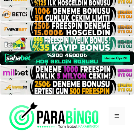
İçeriğe
atla
Menü