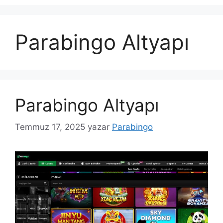
Parabingo Altyapı
Parabingo Altyapı
Temmuz 17, 2025
yazar
Parabingo