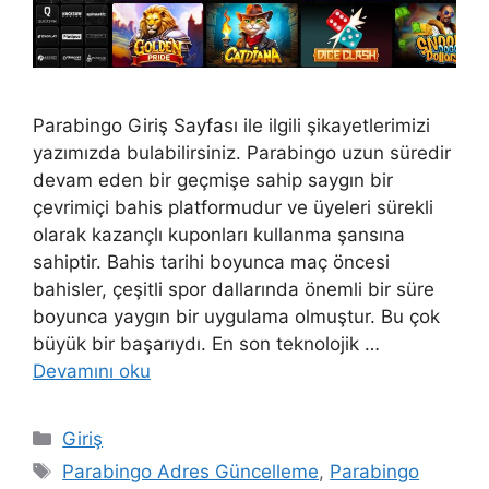
Parabingo Giriş Sayfası ile ilgili şikayetlerimizi
yazımızda bulabilirsiniz. Parabingo uzun süredir
devam eden bir geçmişe sahip saygın bir
çevrimiçi bahis platformudur ve üyeleri sürekli
olarak kazançlı kuponları kullanma şansına
sahiptir. Bahis tarihi boyunca maç öncesi
bahisler, çeşitli spor dallarında önemli bir süre
boyunca yaygın bir uygulama olmuştur. Bu çok
büyük bir başarıydı. En son teknolojik …
Devamını oku
Kategoriler
Giriş
Etiketler
Parabingo Adres Güncelleme
,
Parabingo