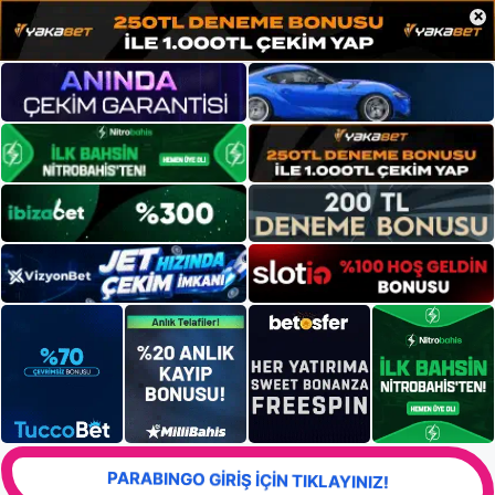
×
PARABINGO GİRİŞ İÇİN TIKLAYINIZ!