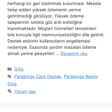
herhangi bir geri bildirimde bulunmadı. Mesela
talep edilen yüksek ödemenin yerine
getirilmediği görülüyor. Yüksek ödeme
taleplerinin sıklıkla göz ardı edildiğine
inanılmaktadır. Müşteri hizmetleri temsilcileri
bile konuyla ilgili memnuniyetsizliğini dile getirdi.
Destek ekibinin kullanıcılarını engellemesi
nedeniyle. Esasında yardım masaları ödeme
almak yerine şikayetleri …
Devamını oku
Kategoriler
Giriş
Etiketler
Parabingo Canlı Destek
,
Parabingo Resmi
Giriş
Yorum yap