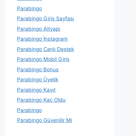
Parabingo
Parabingo Giriş Sayfası
Parabingo Altyapı
Parabingo İnstagram
Parabingo Canlı Destek
Parabingo Mobil Giriş
Parabingo Bonus
Parabingo Üyelik
Parabingo Kayıt
Parabingo Kaç Oldu
Parabingo
Parabingo Güvenilir Mi