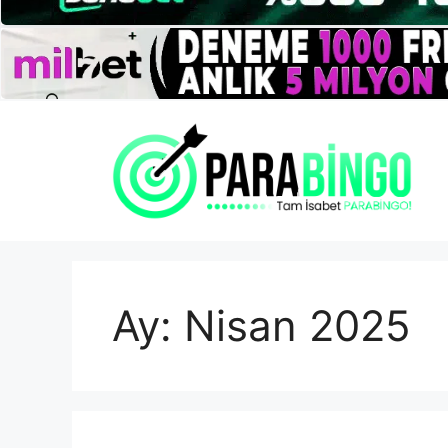
İçeriğe
atla
Ay:
Nisan 2025