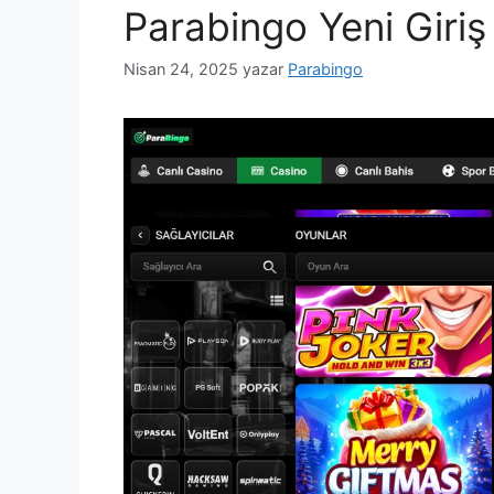
Parabingo Yeni Giriş
Nisan 24, 2025
yazar
Parabingo