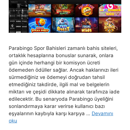
Parabingo Spor Bahisleri zamanlı bahis siteleri,
ortaklık hesaplarına bonuslar sunarak, onlara
gün içinde herhangi bir komisyon ücreti
ödemeden ödüller sağlar. Ancak haklarınızı ileri
sürmediğiniz ve ödemeyi doğrudan tahsil
etmediğiniz takdirde, ilgili mal ve belgelerin
miktarı ve çeşidi dikkate alınarak tarafınıza iade
edilecektir. Bu senaryoda Parabingo üyeliğini
sonlandırmaya karar verirse kullanıcı bazı
eşyalarının kaybıyla karşı karşıya …
Devamını
oku