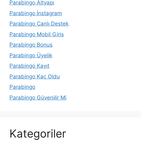
Parabingo Altyapı
Parabingo İnstagram
Parabingo Canlı Destek
Parabingo Mobil Giriş
Parabingo Bonus
Parabingo Üyelik
Parabingo Kayıt
Parabingo Kaç Oldu
Parabingo
Parabingo Güvenilir Mi
Kategoriler