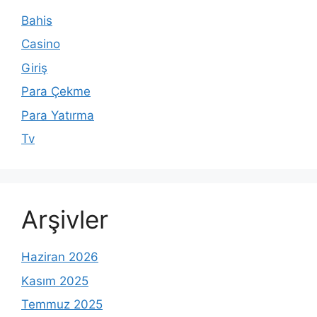
Bahis
Casino
Giriş
Para Çekme
Para Yatırma
Tv
Arşivler
Haziran 2026
Kasım 2025
Temmuz 2025