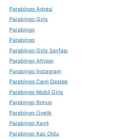
Parabingo Adresi
Parabingo Giriş
Parabingo
Parabingo
Parabingo Giriş Sayfası
Parabingo Altyapı
Parabingo İnstagram
Parabingo Canlı Destek
Parabingo Mobil Giriş
Parabingo Bonus
Parabingo Üyelik
Parabingo Kayıt
Parabingo Kaç Oldu