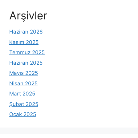
Arşivler
Haziran 2026
Kasım 2025
Temmuz 2025
Haziran 2025
Mayıs 2025
Nisan 2025
Mart 2025
Şubat 2025
Ocak 2025