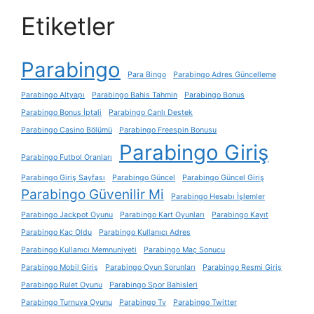
Etiketler
Parabingo
Para Bingo
Parabingo Adres Güncelleme
Parabingo Altyapı
Parabingo Bahis Tahmin
Parabingo Bonus
Parabingo Bonus İptali
Parabingo Canlı Destek
Parabingo Casino Bölümü
Parabingo Freespin Bonusu
Parabingo Giriş
Parabingo Futbol Oranları
Parabingo Giriş Sayfası
Parabingo Güncel
Parabingo Güncel Giriş
Parabingo Güvenilir Mi
Parabingo Hesabı İşlemler
Parabingo Jackpot Oyunu
Parabingo Kart Oyunları
Parabingo Kayıt
Parabingo Kaç Oldu
Parabingo Kullanıcı Adres
Parabingo Kullanıcı Memnuniyeti
Parabingo Maç Sonucu
Parabingo Mobil Giriş
Parabingo Oyun Sorunları
Parabingo Resmi Giriş
Parabingo Rulet Oyunu
Parabingo Spor Bahisleri
Parabingo Turnuva Oyunu
Parabingo Tv
Parabingo Twitter