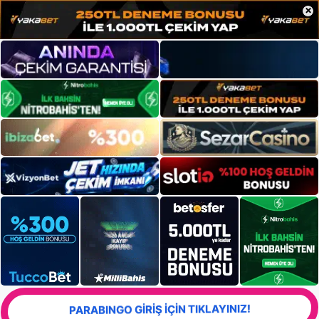
×
PARABINGO GİRİŞ İÇİN TIKLAYINIZ!