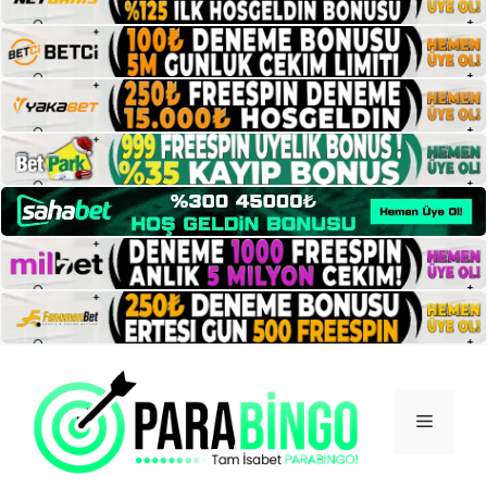
İçeriğe
atla
Menü