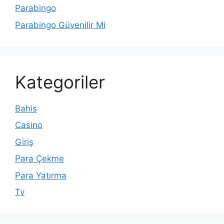
Parabingo
Parabingo Güvenilir Mi
Kategoriler
Bahis
Casino
Giriş
Para Çekme
Para Yatırma
Tv