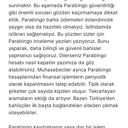
sunmaktır. Bu aşamada Parabingo güvenilirliği
gibi önemli soruları gözden kaçırmamaya dikkat
ettik.
Parabingo bahis ödemeleri
dolandırıcılık
yaygın olsa da hazırlıklı olmalıyız. İstihdamda
istikrarı sağlamalıyız. Bu yüzden sizler için
Parabingo inceleme yazıları yazıyoruz. Bunu
yaparak, daha bilinçli ve güvenli bahisler
yapmanızı sağlıyoruz. Dilerseniz Parabingo
hesabı nasıl kapatılır yazımıza da göz
atabilirsiniz. Muhasebeciler ayrıca Parabingo
hesaplarından finansal işlemlerin periyodik
olarak kapatılmasını talep edebilir. Tipik olarak
şirketler çok sayıda kişiden oluşur. Tekrarlayan
aramaların sıklığı da artıyor. Bazen Türkiye’den
bahisçiler ilk başta bağlandıkları siteden çıkmak
isteyebilirler.
Parabingo kaydolmanın yasa dışı bir işlem