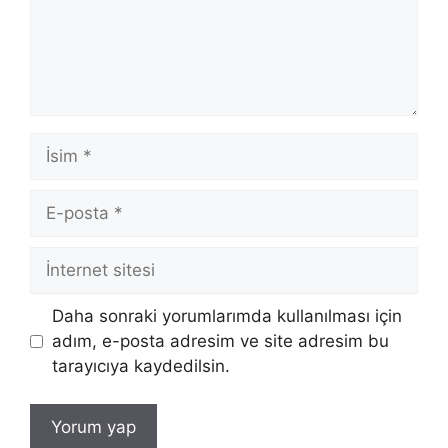
İsim
E-
posta
İnternet
sitesi
Daha sonraki yorumlarımda kullanılması için
adım, e-posta adresim ve site adresim bu
tarayıcıya kaydedilsin.