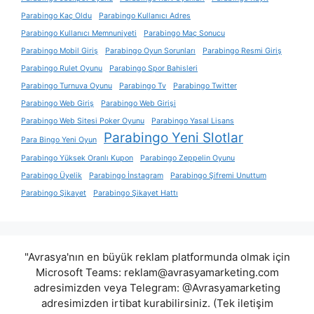
Parabingo Kaç Oldu
Parabingo Kullanıcı Adres
Parabingo Kullanıcı Memnuniyeti
Parabingo Maç Sonucu
Parabingo Mobil Giriş
Parabingo Oyun Sorunları
Parabingo Resmi Giriş
Parabingo Rulet Oyunu
Parabingo Spor Bahisleri
Parabingo Turnuva Oyunu
Parabingo Tv
Parabingo Twitter
Parabingo Web Giriş
Parabingo Web Girişi
Parabingo Web Sitesi Poker Oyunu
Parabingo Yasal Lisans
Parabingo Yeni Slotlar
Para Bingo Yeni Oyun
Parabingo Yüksek Oranlı Kupon
Parabingo Zeppelin Oyunu
Parabingo Üyelik
Parabingo İnstagram
Parabingo Şifremi Unuttum
Parabingo Şikayet
Parabingo Şikayet Hattı
"Avrasya'nın en büyük reklam platformunda olmak için
Microsoft Teams:
reklam@avrasyamarketing.com
adresimizden veya Telegram: @Avrasyamarketing
adresimizden irtibat kurabilirsiniz. (Tek iletişim