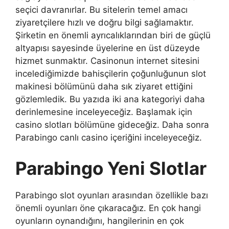
seçici davranırlar. Bu sitelerin temel amacı
ziyaretçilere hızlı ve doğru bilgi sağlamaktır.
Şirketin en önemli ayrıcalıklarından biri de güçlü
altyapısı sayesinde üyelerine en üst düzeyde
hizmet sunmaktır. Casinonun internet sitesini
incelediğimizde bahisçilerin çoğunluğunun slot
makinesi bölümünü daha sık ziyaret ettiğini
gözlemledik. Bu yazıda iki ana kategoriyi daha
derinlemesine inceleyeceğiz. Başlamak için
casino slotları bölümüne gideceğiz. Daha sonra
Parabingo canlı casino içeriğini inceleyeceğiz.
Parabingo Yeni Slotlar
Parabingo slot oyunları arasından özellikle bazı
önemli oyunları öne çıkaracağız. En çok hangi
oyunların oynandığını, hangilerinin en çok