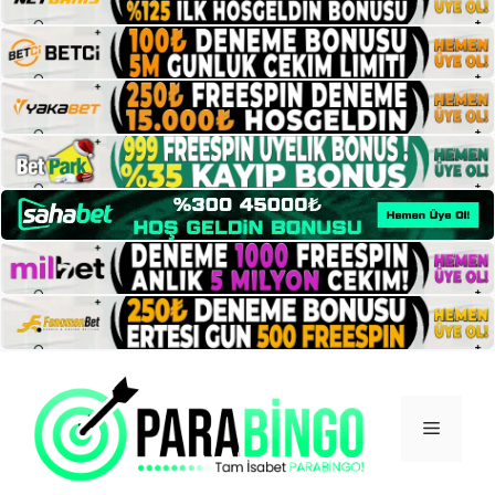
İçeriğe
atla
Menü