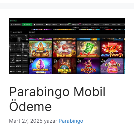
Parabingo Mobil
Ödeme
Mart 27, 2025
yazar
Parabingo