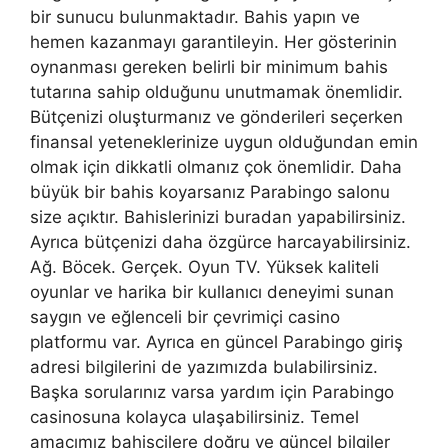
bir sunucu bulunmaktadır. Bahis yapın ve
hemen kazanmayı garantileyin. Her gösterinin
oynanması gereken belirli bir minimum bahis
tutarına sahip olduğunu unutmamak önemlidir.
Bütçenizi oluşturmanız ve gönderileri seçerken
finansal yeteneklerinize uygun olduğundan emin
olmak için dikkatli olmanız çok önemlidir. Daha
büyük bir bahis koyarsanız Parabingo salonu
size açıktır. Bahislerinizi buradan yapabilirsiniz.
Ayrıca bütçenizi daha özgürce harcayabilirsiniz.
Ağ. Böcek. Gerçek. Oyun TV. Yüksek kaliteli
oyunlar ve harika bir kullanıcı deneyimi sunan
saygın ve eğlenceli bir çevrimiçi casino
platformu var. Ayrıca en güncel Parabingo giriş
adresi bilgilerini de yazımızda bulabilirsiniz.
Başka sorularınız varsa yardım için Parabingo
casinosuna kolayca ulaşabilirsiniz. Temel
amacımız bahisçilere doğru ve güncel bilgiler