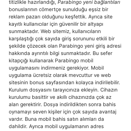
titizlikle hazırlandığı,
Parabingo yeni bağlantıları
bonuslarının cömertçe sunulduğu eşsiz bir
reklam pazarı olduğunu keşfettik. Ayrıca site
kayıtlı kullanıcılar için güvenilir bir altyapı
sunmaktadır. Web sitemiz, kullanıcıların
karşılaştığı çok sayıda giriş sorununu etkili bir
şekilde çözecek olan Parabingo yeni giriş adresi
hakkında ayrıntılı bilgi sunmaktadır. Bu sefer
kitapçığı kullanarak Parabingo mobil
uygulamasını indirmeniz gerekiyor. Mobil
uygulama ücretsiz olarak mevcuttur ve web
sitesinin bonus sayfasından kolayca indirilebilir.
Kurulum dosyasını tarayıcınıza ekleyin. Cihazın
kurulumu basittir ve akıllı cihazınızda çok az
alan gerektirir. Dosya indirildikten sonra bahis
oynamayı seven kişiler için çok sayıda avantaj
vardır. Buna mobil bahis satın alımları da
dahildir. Ayrıca mobil uygulamanın adres