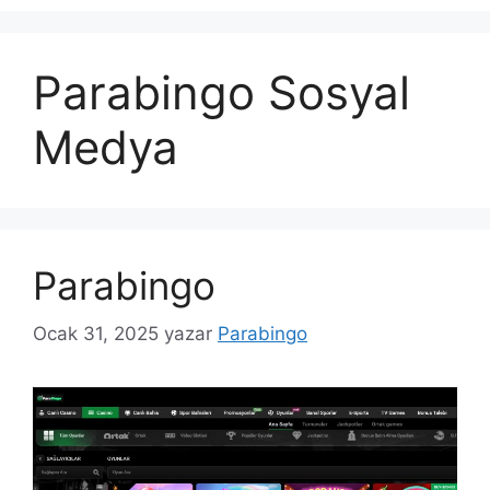
Parabingo Sosyal
Medya
Parabingo
Ocak 31, 2025
yazar
Parabingo