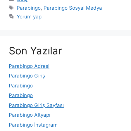
Etiketler
Parabingo
,
Parabingo Sosyal Medya
Yorum yap
Son Yazılar
Parabingo Adresi
Parabingo Giriş
Parabingo
Parabingo
Parabingo Giriş Sayfası
Parabingo Altyapı
Parabingo İnstagram