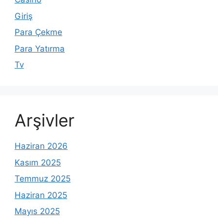
Giriş
Para Çekme
Para Yatırma
Tv
Arşivler
Haziran 2026
Kasım 2025
Temmuz 2025
Haziran 2025
Mayıs 2025