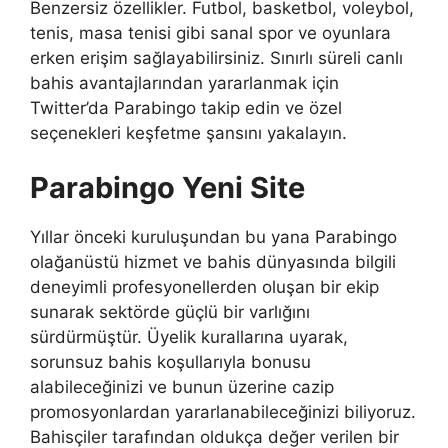
Benzersiz özellikler. Futbol, ​​basketbol, ​​voleybol,
tenis, masa tenisi gibi sanal spor ve oyunlara
erken erişim sağlayabilirsiniz. Sınırlı süreli canlı
bahis avantajlarından yararlanmak için
Twitter’da Parabingo takip edin ve özel
seçenekleri keşfetme şansını yakalayın.
Parabingo Yeni Site
Yıllar önceki kuruluşundan bu yana Parabingo
olağanüstü hizmet ve bahis dünyasında bilgili
deneyimli profesyonellerden oluşan bir ekip
sunarak sektörde güçlü bir varlığını
sürdürmüştür. Üyelik kurallarına uyarak,
sorunsuz bahis koşullarıyla bonusu
alabileceğinizi ve bunun üzerine cazip
promosyonlardan yararlanabileceğinizi biliyoruz.
Bahisçiler tarafından oldukça değer verilen bir