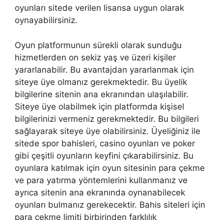
oyunları sitede verilen lisansa uygun olarak
oynayabilirsiniz.
Oyun platformunun sürekli olarak sunduğu
hizmetlerden on sekiz yaş ve üzeri kişiler
yararlanabilir. Bu avantajdan yararlanmak için
siteye üye olmanız gerekmektedir. Bu üyelik
bilgilerine sitenin ana ekranından ulaşılabilir.
Siteye üye olabilmek için platformda kişisel
bilgilerinizi vermeniz gerekmektedir. Bu bilgileri
sağlayarak siteye üye olabilirsiniz. Üyeliğiniz ile
sitede spor bahisleri, casino oyunları ve poker
gibi çeşitli oyunların keyfini çıkarabilirsiniz. Bu
oyunlara katılmak için oyun sitesinin para çekme
ve para yatırma yöntemlerini kullanmanız ve
ayrıca sitenin ana ekranında oynanabilecek
oyunları bulmanız gerekecektir. Bahis siteleri için
para çekme limiti birbirinden farklılık