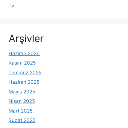
Tv
Arşivler
Haziran 2026
Kasım 2025
Temmuz 2025
Haziran 2025
Mayıs 2025
Nisan 2025
Mart 2025
Şubat 2025