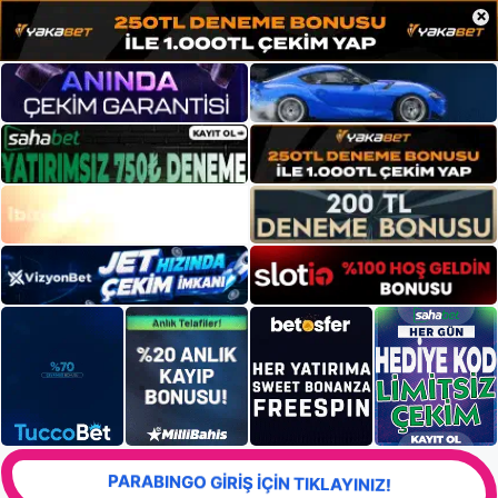
×
PARABINGO GİRİŞ İÇİN TIKLAYINIZ!