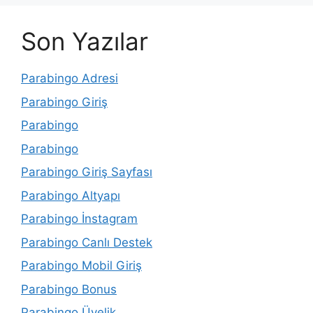
Son Yazılar
Parabingo Adresi
Parabingo Giriş
Parabingo
Parabingo
Parabingo Giriş Sayfası
Parabingo Altyapı
Parabingo İnstagram
Parabingo Canlı Destek
Parabingo Mobil Giriş
Parabingo Bonus
Parabingo Üyelik