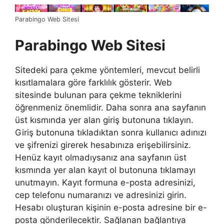
Parabingo Web Sitesi
Parabingo Web Sitesi
Sitedeki para çekme yöntemleri, mevcut belirli
kısıtlamalara göre farklılık gösterir. Web
sitesinde bulunan para çekme tekniklerini
öğrenmeniz önemlidir. Daha sonra ana sayfanın
üst kısmında yer alan giriş butonuna tıklayın.
Giriş butonuna tıkladıktan sonra kullanıcı adınızı
ve şifrenizi girerek hesabınıza erişebilirsiniz.
Henüz kayıt olmadıysanız ana sayfanın üst
kısmında yer alan kayıt ol butonuna tıklamayı
unutmayın. Kayıt formuna e-posta adresinizi,
cep telefonu numaranızı ve adresinizi girin.
Hesabı oluşturan kişinin e-posta adresine bir e-
posta gönderilecektir. Sağlanan bağlantıya