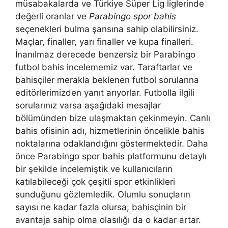
müsabakalarda ve Türkiye Süper Lig liglerinde
değerli oranlar ve
Parabingo spor bahis
seçenekleri bulma şansına sahip olabilirsiniz.
Maçlar, finaller, yarı finaller ve kupa finalleri.
İnanılmaz derecede benzersiz bir Parabingo
futbol bahis incelememiz var. Taraftarlar ve
bahisçiler merakla beklenen futbol sorularına
editörlerimizden yanıt arıyorlar. Futbolla ilgili
sorularınız varsa aşağıdaki mesajlar
bölümünden bize ulaşmaktan çekinmeyin. Canlı
bahis ofisinin adı, hizmetlerinin öncelikle bahis
noktalarına odaklandığını göstermektedir. Daha
önce Parabingo spor bahis platformunu detaylı
bir şekilde incelemiştik ve kullanıcıların
katılabileceği çok çeşitli spor etkinlikleri
sunduğunu gözlemledik. Olumlu sonuçların
sayısı ne kadar fazla olursa, bahisçinin bir
avantaja sahip olma olasılığı da o kadar artar.