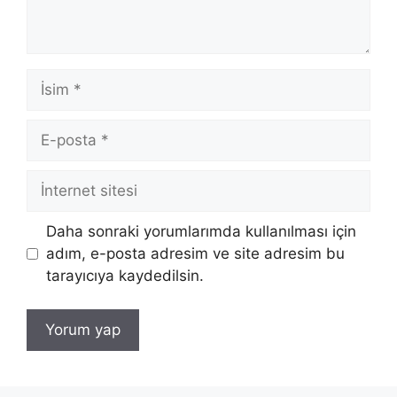
İsim
E-
posta
İnternet
sitesi
Daha sonraki yorumlarımda kullanılması için
adım, e-posta adresim ve site adresim bu
tarayıcıya kaydedilsin.